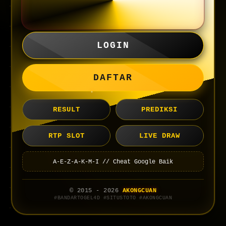
LOGIN
DAFTAR
RESULT
PREDIKSI
RTP SLOT
LIVE DRAW
A-E-Z-A-K-M-I // Cheat Google Baik
© 2015 - 2026
AKONGCUAN
#BANDARTOGEL4D #SITUSTOTO #AKONGCUAN