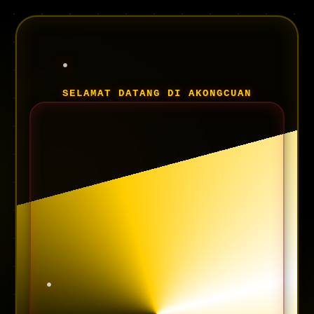
SELAMAT DATANG DI AKONGCUAN